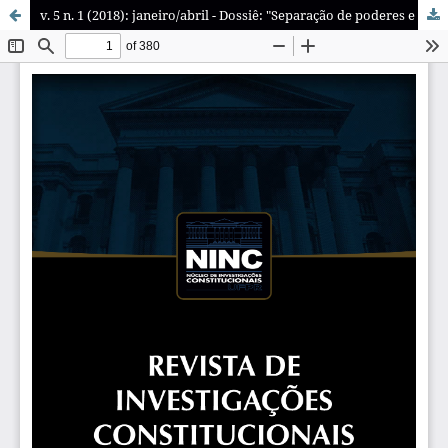
v. 5 n. 1 (2018): janeiro/abril - Dossiê: "Separação de poderes e diálogos institucionais"