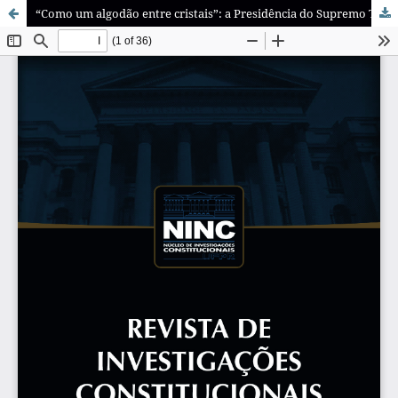
“Como um algodão entre cristais”: a Presidência do Supremo Tribunal Federal na era da “ministrocracia”