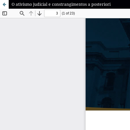
O ativismo judicial e constrangimentos a posteriori