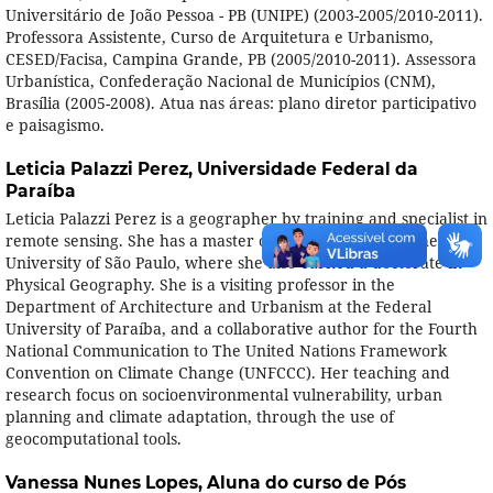
Universitário de João Pessoa - PB (UNIPE) (2003-2005/2010-2011).
Professora Assistente, Curso de Arquitetura e Urbanismo,
CESED/Facisa, Campina Grande, PB (2005/2010-2011). Assessora
Urbanística, Confederação Nacional de Municípios (CNM),
Brasília (2005-2008). Atua nas áreas: plano diretor participativo
e paisagismo.
Leticia Palazzi Perez,
Universidade Federal da
Paraíba
Leticia Palazzi Perez is a geographer by training and specialist in
remote sensing. She has a master of Engineering from the
University of São Paulo, where she also earned a doctorate in
Physical Geography. She is a visiting professor in the
Department of Architecture and Urbanism at the Federal
University of Paraíba, and a collaborative author for the Fourth
National Communication to The United Nations Framework
Convention on Climate Change (UNFCCC). Her teaching and
research focus on socioenvironmental vulnerability, urban
planning and climate adaptation, through the use of
geocomputational tools.
Vanessa Nunes Lopes,
Aluna do curso de Pós