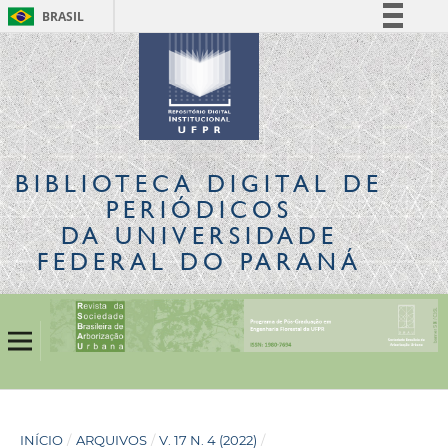
BRASIL
Simplifique!
Comunica BR
Participe
Acesso à informação
Legislação
BIBLIOTECA DIGITAL
DE
Canais
PERIÓDICOS
DA UNIVERSIDADE
FEDERAL DO PARANÁ
INÍCIO
/
ARQUIVOS
/
V. 17 N. 4 (2022)
/