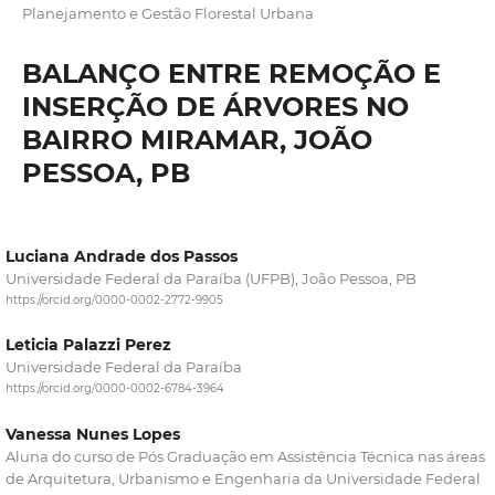
Planejamento e Gestão Florestal Urbana
BALANÇO ENTRE REMOÇÃO E
INSERÇÃO DE ÁRVORES NO
BAIRRO MIRAMAR, JOÃO
PESSOA, PB
Luciana Andrade dos Passos
Universidade Federal da Paraíba (UFPB), João Pessoa, PB
https://orcid.org/0000-0002-2772-9905
Leticia Palazzi Perez
Universidade Federal da Paraíba
https://orcid.org/0000-0002-6784-3964
Vanessa Nunes Lopes
Aluna do curso de Pós Graduação em Assistência Técnica nas áreas
de Arquitetura, Urbanismo e Engenharia da Universidade Federal