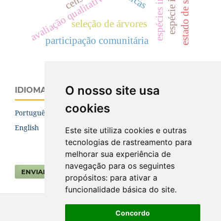
estado de são paulo.
espécies invasoras.
espécie invasora
censo
avaliação qualitativa
seleção de árvores
participação comunitária
O nosso site usa
IDIOMA
cookies
Português (Brasil)
English
Este site utiliza cookies e outras
tecnologias de rastreamento para
melhorar sua experiência de
navegação para os seguintes
ENVIAR SUBMISSÃO
propósitos:
para ativar a
funcionalidade básica do site
.
Concordo