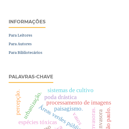
INFORMAÇÕES
Para Leitores
Para Autores
Para Bibliotecários
PALAVRAS-CHAVE
sistemas de cultivo
percepção.
urbanização.
poda drástica
processamento de imagens
Áreas verdes públicas
paisagismo.
vasos
espécies tóxicas