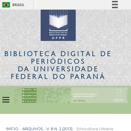
BRASIL
Simplifique!
Comunica BR
Participe
Acesso à informação
Legislação
BIBLIOTECA DIGITAL
DE
Canais
PERIÓDICOS
DA UNIVERSIDADE
FEDERAL DO PARANÁ
INÍCIO
/
ARQUIVOS
/
V. 8 N. 2 (2013)
/
Silvicultura Urbana