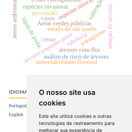
espécies tóxicas
valoração
aterro ambiental.
espécies invasoras.
seleção de árvores
percepção.
vasos
tipos de poda.
Áreas verdes públicas
estado de são paulo.
paisagismo.
tabebuia.
arvores pequeno porte
censo
árvores com flor
análise de risco de árvores
sustentabilidade florestal
O nosso site usa
IDIOMA
cookies
Português (Brasil)
English
Este site utiliza cookies e outras
tecnologias de rastreamento para
melhorar sua experiência de