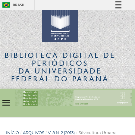
BRASIL
Simplifique!
Comunica BR
Participe
Acesso à informação
Legislação
BIBLIOTECA DIGITAL
DE
Canais
PERIÓDICOS
DA UNIVERSIDADE
FEDERAL DO PARANÁ
INÍCIO
/
ARQUIVOS
/
V. 8 N. 2 (2013)
/
Silvicultura Urbana