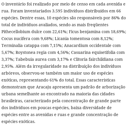
O inventário foi realizado por meio de censo em cada avenida e
rua. Foram inventariados 3.595 indivíduos distribuídos em 66
espécies. Dentre essas, 10 espécies são responsáveis por 86% do
total de indivíduos avaliados, sendo as mais freqüentes
Pithecellobium dulce com 22,61%; Ficus benjamina com 18,69%;
Cocus nucifera com 9,68%; Licania tomentosa com 8,12%;
Terminalia catappa com 7,15%; Anacardium occidentale com
5,67%; Roystonea regia com 4,56%; Casuarina equisetifolia com
3,37%; Tabebuia aurea com 3,17% e Clitoria fairchildiana com
2,95%. Além da irregularidade na distribuição dos indivíduos
arbóreos, observou-se também um maior uso de espécies
exóticas, representando 61% do total. Essas características
demonstram que Aracaju apresenta um padrão de arborização
urbana semelhante ao encontrado na maioria das cidades
brasileiras, caracterizado pela concentração de grande parte
dos indivíduos em poucas espécies, baixa diversidade de
espécies entre as avenidas e ruas e grande concentração de
espécies exóticas.