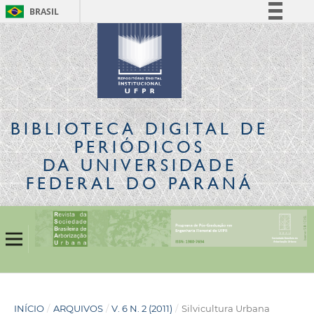
BRASIL
Simplifique!
Comunica BR
Participe
Acesso à informação
Legislação
BIBLIOTECA DIGITAL
DE
Canais
PERIÓDICOS
DA UNIVERSIDADE
FEDERAL DO PARANÁ
INÍCIO
/
ARQUIVOS
/
V. 6 N. 2 (2011)
/
Silvicultura Urbana