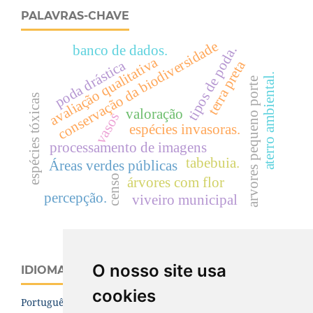
PALAVRAS-CHAVE
conservação da biodiversidade
banco de dados.
tipos de poda.
avaliação qualitativa
poda drástica
terra preta
aterro ambiental.
arvores pequeno porte
espécies tóxicas
valoração
vasos
espécies invasoras.
processamento de imagens
tabebuia.
Áreas verdes públicas
censo
árvores com flor
percepção.
viveiro municipal
O nosso site usa
IDIOMA
cookies
Português (Brasil)