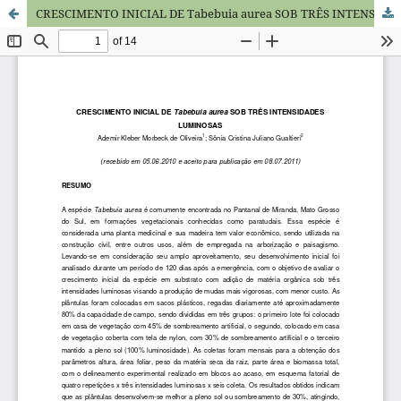
CRESCIMENTO INICIAL DE Tabebuia aurea SOB TRÊS INTENSIDADES LUMINOSAS