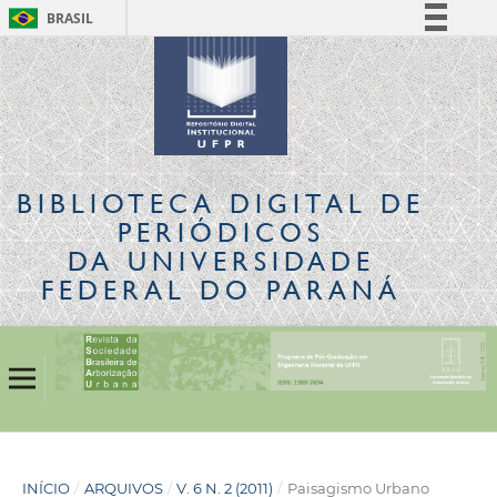
BRASIL
Simplifique!
Comunica BR
Participe
Acesso à informação
Legislação
BIBLIOTECA DIGITAL
DE
Canais
PERIÓDICOS
DA UNIVERSIDADE
FEDERAL DO PARANÁ
INÍCIO
/
ARQUIVOS
/
V. 6 N. 2 (2011)
/
Paisagismo Urbano