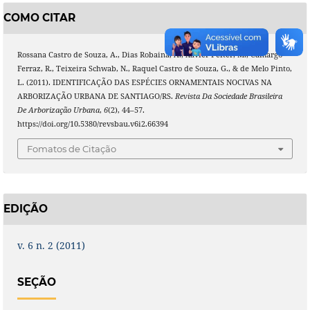
COMO CITAR
Rossana Castro de Souza, A., Dias Robaina, A., Xavier Peiter, M., Camargo
Ferraz, R., Teixeira Schwab, N., Raquel Castro de Souza, G., & de Melo Pinto,
L. (2011). IDENTIFICAÇÃO DAS ESPÉCIES ORNAMENTAIS NOCIVAS NA
ARBORIZAÇÃO URBANA DE SANTIAGO/RS.
Revista Da Sociedade Brasileira
De Arborização Urbana
,
6
(2), 44–57.
https://doi.org/10.5380/revsbau.v6i2.66394
Fomatos de Citação
EDIÇÃO
v. 6 n. 2 (2011)
SEÇÃO