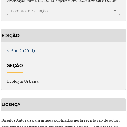
Arborização Urbana
,
6
(2), 22–43. https://doi.org/10.5380/revsbau.v6i2.66393
Fomatos de Citação
EDIÇÃO
v. 6 n. 2 (2011)
SEÇÃO
Ecologia Urbana
LICENÇA
Direitos Autorais para artigos publicados nesta revista são do autor,
com direitos de primeira publicação para a revista. Com o trabalho