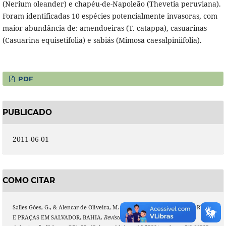
(Nerium oleander) e chapéu-de-Napoleão (Thevetia peruviana).
Foram identificadas 10 espécies potencialmente invasoras, com
maior abundância de: amendoeiras (T. catappa), casuarinas
(Casuarina equisetifolia) e sabiás (Mimosa caesalpiniifolia).
PDF
PUBLICADO
2011-06-01
COMO CITAR
Salles Góes, G., & Alencar de Oliveira, M. Z. (2011). ARBORIZAÇÃO DE RUAS
E PRAÇAS EM SALVADOR, BAHIA.
Revista Da Sociedade Brasileira De