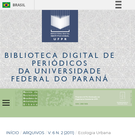
BRASIL
Simplifique!
Comunica BR
Participe
Acesso à informação
Legislação
BIBLIOTECA DIGITAL
DE
Canais
PERIÓDICOS
DA UNIVERSIDADE
FEDERAL DO PARANÁ
INÍCIO
/
ARQUIVOS
/
V. 6 N. 2 (2011)
/
Ecologia Urbana