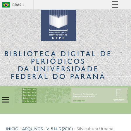
BRASIL
Simplifique!
Comunica BR
Participe
Acesso à informação
Legislação
BIBLIOTECA DIGITAL
DE
Canais
PERIÓDICOS
DA UNIVERSIDADE
FEDERAL DO PARANÁ
INÍCIO
/
ARQUIVOS
/
V. 5 N. 3 (2010)
/
Silvicultura Urbana