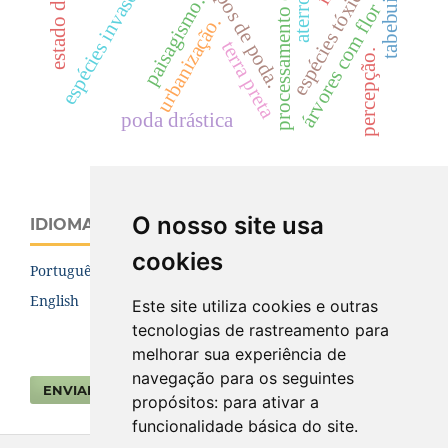
processamento de imagens
espécies invasoras.
espécies tóxicas
tipos de poda.
tabebuia.
paisagismo.
árvores com flor
urbanização.
terra preta
percepção.
poda drástica
O nosso site usa
IDIOMA
cookies
Português (Brasil)
English
Este site utiliza cookies e outras
tecnologias de rastreamento para
melhorar sua experiência de
navegação para os seguintes
ENVIAR SUBMISSÃO
propósitos:
para ativar a
funcionalidade básica do site
.