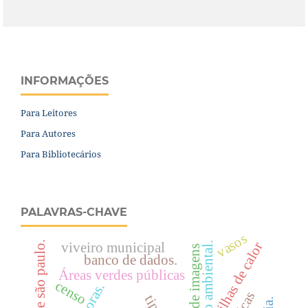
INFORMAÇÕES
Para Leitores
Para Autores
Para Bibliotecários
PALAVRAS-CHAVE
vasos
estado de são paulo.
ilhas de calor
viveiro municipal
aterro ambiental.
banco de dados.
Áreas verdes públicas
censo