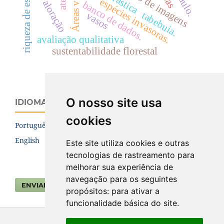
riqueza de espécies.
valoração
espécies invasoras.
banco de dados.
tabebuia.
vasos
avaliação qualitativa
sustentabilidade florestal
O nosso site usa
IDIOMA
cookies
Português (Brasil)
English
Este site utiliza cookies e outras
tecnologias de rastreamento para
melhorar sua experiência de
navegação para os seguintes
ENVIAR SUBMISSÃO
propósitos:
para ativar a
funcionalidade básica do site
.