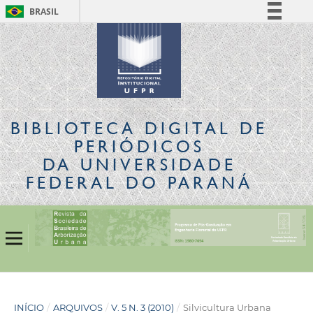
BRASIL
Simplifique!
Comunica BR
Participe
Acesso à informação
Legislação
BIBLIOTECA DIGITAL
DE
Canais
PERIÓDICOS
DA UNIVERSIDADE
FEDERAL DO PARANÁ
INÍCIO
/
ARQUIVOS
/
V. 5 N. 3 (2010)
/
Silvicultura Urbana