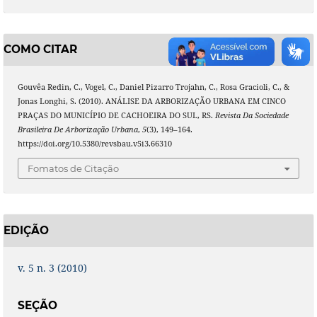
COMO CITAR
Gouvêa Redin, C., Vogel, C., Daniel Pizarro Trojahn, C., Rosa Gracioli, C., &
Jonas Longhi, S. (2010). ANÁLISE DA ARBORIZAÇÃO URBANA EM CINCO
PRAÇAS DO MUNICÍPIO DE CACHOEIRA DO SUL, RS.
Revista Da Sociedade
Brasileira De Arborização Urbana
,
5
(3), 149–164.
https://doi.org/10.5380/revsbau.v5i3.66310
Fomatos de Citação
EDIÇÃO
v. 5 n. 3 (2010)
SEÇÃO