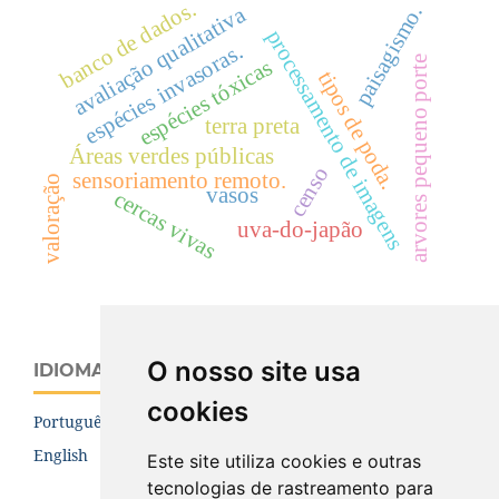
banco de dados.
paisagismo.
avaliação qualitativa
processamento de imagens
espécies invasoras.
arvores pequeno porte
espécies tóxicas
tipos de poda.
terra preta
Áreas verdes públicas
censo
sensoriamento remoto.
valoração
vasos
cercas vivas
uva-do-japão
O nosso site usa
IDIOMA
cookies
Português (Brasil)
English
Este site utiliza cookies e outras
tecnologias de rastreamento para