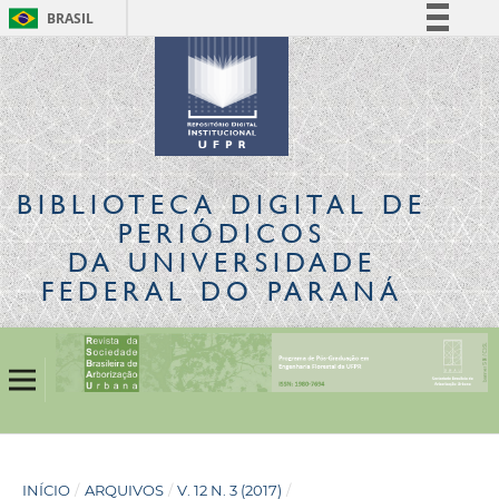
BRASIL
Simplifique!
Comunica BR
Participe
Acesso à informação
Legislação
BIBLIOTECA DIGITAL
DE
Canais
PERIÓDICOS
DA UNIVERSIDADE
FEDERAL DO PARANÁ
INÍCIO
/
ARQUIVOS
/
V. 12 N. 3 (2017)
/