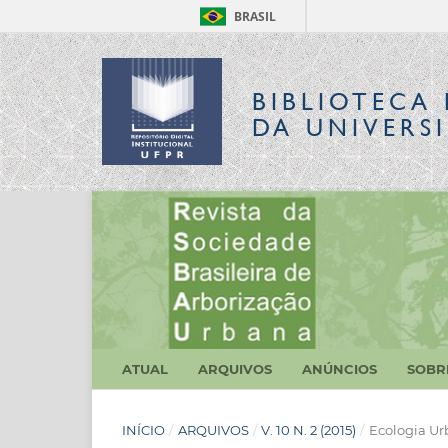
BRASIL
BIBLIOTECA 
DA UNIVERS
ATUAL
ARQUIVOS
ANÚNCIOS
SOB
INÍCIO
/
ARQUIVOS
/
V. 10 N. 2 (2015)
/
Ecologia U