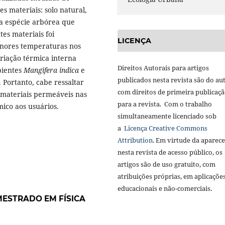
es materiais: solo natural,
 a espécie arbórea que
es materiais foi
LICENÇA
enores temperaturas nos
riação térmica interna
Direitos Autorais para artigos
bientes
Mangifera indica
e
publicados nesta revista são do aut
 Portanto, cabe ressaltar
com direitos de primeira publicaç
 materiais permeáveis nas
para a revista. Com o trabalho
ico aos usuários.
simultaneamente licenciado sob
a
Licença Creative Commons
Attribution
. Em virtude da aparec
nesta revista de acesso público, os
artigos são de uso gratuito, com
atribuições próprias, em aplicaçõe
educacionais e não-comerciais.
ESTRADO EM FÍSICA