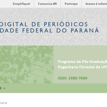
Simplifique!
Comunica BR
Participe
Acesso à infor
DIGITAL
DE PERIÓDICOS
IDADE FEDERAL DO PARANÁ
RE
rbana