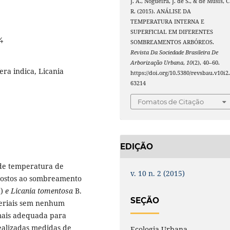
J. A., Nogueira, J. de S., & de Musis, C
R. (2015). ANÁLISE DA
TEMPERATURA INTERNA E
SUPERFICIAL EM DIFERENTES
4
SOMBREAMENTOS ARBÓREOS.
Revista Da Sociedade Brasileira De
Arborização Urbana
,
10
(2), 40–60.
ra indica, Licania
https://doi.org/10.5380/revsbau.v10i2
63214
Fomatos de Citação
EDIÇÃO
a de temperatura de
v. 10 n. 2 (2015)
xpostos ao sombreamento
)
e
Licania tomentosa
B.
SEÇÃO
teriais sem nenhum
mais adequada para
ealizadas medidas de
Ecologia Urbana