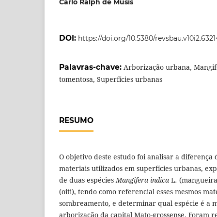
Carlo Ralph de Musis
DOI:
https://doi.org/10.5380/revsbau.v10i2.6321
Palavras-chave:
Arborização urbana, Mangife
tomentosa, Superfícies urbanas
RESUMO
O objetivo deste estudo foi analisar a diferenç
materiais utilizados em superfícies urbanas, e
de duas espécies
Mangifera indica
L
.
(mangueira
(oiti), tendo como referencial esses mesmos ma
sombreamento, e determinar qual espécie é a 
arborização da capital Mato-grossense. Foram r