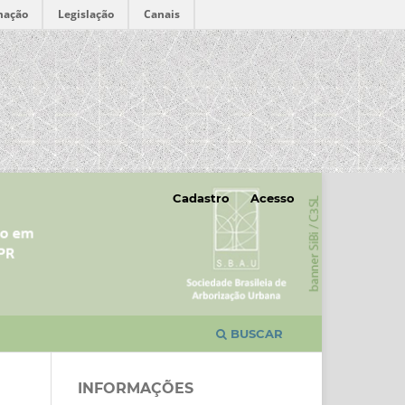
mação
Legislação
Canais
Cadastro
Acesso
BUSCAR
INFORMAÇÕES