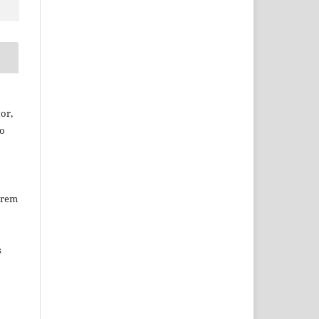
or,
ão
erem
s