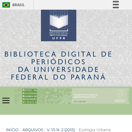
BRASIL
Simplifique!
Comunica BR
Participe
Acesso à informação
Legislação
BIBLIOTECA DIGITAL
DE
Canais
PERIÓDICOS
DA UNIVERSIDADE
FEDERAL DO PARANÁ
INÍCIO
/
ARQUIVOS
/
V. 10 N. 2 (2015)
/
Ecologia Urbana