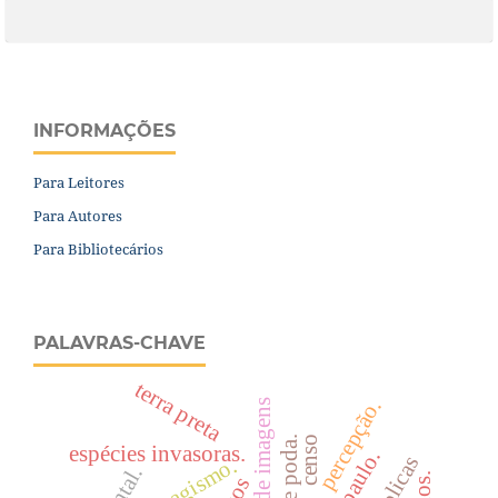
INFORMAÇÕES
Para Leitores
Para Autores
Para Bibliotecários
PALAVRAS-CHAVE
terra preta
percepção.
censo
espécies invasoras.
paisagismo.