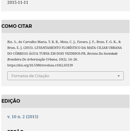
2015-11-11
COMO CITAR
Biz, S., de Carvalho Maria, T. R. B., Mota, C. J., Favaro, J. F., Brun, F. G. K., &
Brun, E. J. (2015). LEVANTAMENTO FLORÍSTICO DA MATA CILIAR URBANA
DO CÓRREGO ÁGUA TURVA EM DOIS VIZINHOS-PR.
Revista Da Sociedade
Brasileira De Arborização Urbana
,
10
(2), 14–26.
https://doi.org/10.5380/revsbau.v10i2.63139
Fomatos de Citação
EDIÇÃO
v. 10 n. 2 (2015)