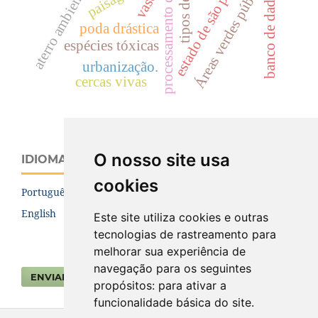
processamento de imagens
tipos de poda.
estado de são paulo.
Áreas verdes públicas
aterro ambiental.
banco de dados.
vasos
poda drástica
espécies tóxicas
urbanização.
cercas vivas
O nosso site usa
IDIOMA
cookies
Português (Brasil)
English
Este site utiliza cookies e outras
tecnologias de rastreamento para
melhorar sua experiência de
navegação para os seguintes
ENVIAR SUBMISSÃO
propósitos:
para ativar a
funcionalidade básica do site
.