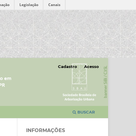
mação
Legislação
Canais
Cadastro
Acesso
BUSCAR
INFORMAÇÕES