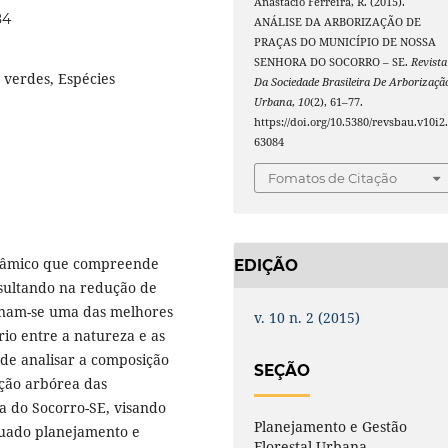
Anastácio Ferreira, R. (2015).
84
ANÁLISE DA ARBORIZAÇÃO DE
PRAÇAS DO MUNICÍPIO DE NOSSA
SENHORA DO SOCORRO – SE.
Revista
 verdes, Espécies
Da Sociedade Brasileira De Arborizaçã
Urbana
,
10
(2), 61–77.
https://doi.org/10.5380/revsbau.v10i2
63084
Fomatos de Citação
inâmico que compreende
EDIÇÃO
esultando na redução de
ornam-se uma das melhores
v. 10 n. 2 (2015)
io entre a natureza e as
 de analisar a composição
SEÇÃO
tação arbórea das
a do Socorro-SE, visando
Planejamento e Gestão
uado planejamento e
Florestal Urbana