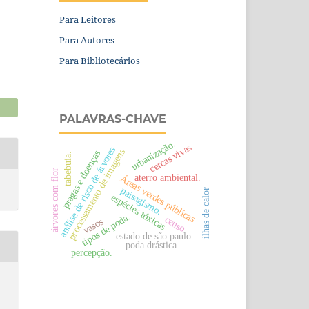
Para Leitores
Para Autores
Para Bibliotecários
PALAVRAS-CHAVE
urbanização.
cercas vivas
análise de risco de árvores
processamento de imagens
pragas e doenças
tabebuia.
árvores com flor
aterro ambiental.
Áreas verdes públicas
paisagismo.
ilhas de calor
espécies tóxicas
tipos de poda.
censo
vasos
estado de são paulo.
poda drástica
percepção.