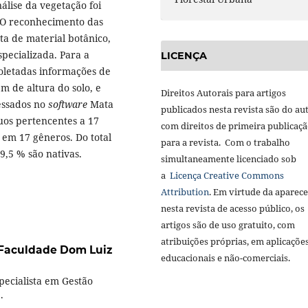
álise da vegetação foi
 O reconhecimento das
ta de material botânico,
specializada. Para a
LICENÇA
coletadas informações de
m de altura do solo, e
Direitos Autorais para artigos
cessados no
software
Mata
publicados nesta revista são do aut
duos pertencentes a 17
com direitos de primeira publicaç
e em 17 gêneros. Do total
para a revista. Com o trabalho
9,5 % são nativas.
simultaneamente licenciado sob
a
Licença Creative Commons
Attribution
. Em virtude da aparec
nesta revista de acesso público, os
artigos são de uso gratuito, com
atribuições próprias, em aplicaçõe
 Faculdade Dom Luiz
educacionais e não-comerciais.
pecialista em Gestão
.