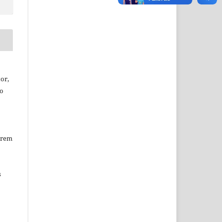
or,
ão
erem
s