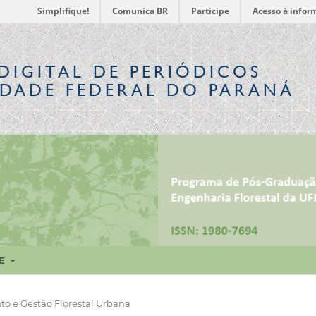
Simplifique!
Comunica BR
Participe
Acesso à infor
DIGITAL
DE PERIÓDICOS
IDADE FEDERAL DO PARANÁ
RE
o e Gestão Florestal Urbana