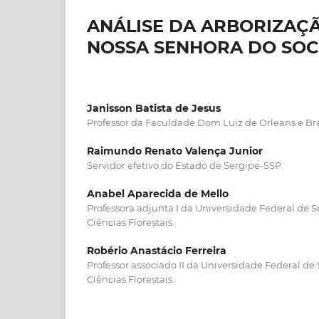
ANÁLISE DA ARBORIZAÇÃ
NOSSA SENHORA DO SOC
Janisson Batista de Jesus
Professor da Faculdade Dom Luiz de Orleans e B
Raimundo Renato Valença Junior
Servidor efetivo do Estado de Sergipe-SSP.
Anabel Aparecida de Mello
Professora adjunta I da Universidade Federal de
Ciências Florestais.
Robério Anastácio Ferreira
Professor associado II da Universidade Federal d
Ciências Florestais.