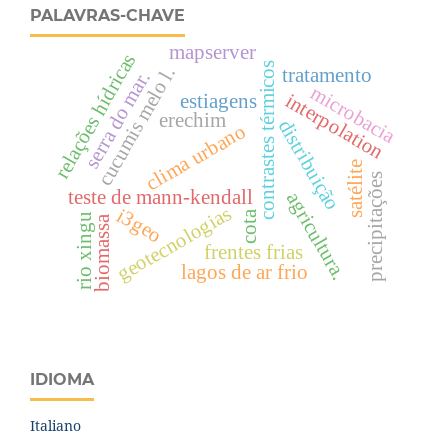
PALAVRAS-CHAVE
mapserver
relações hídricas
contrastes térmicos
cucumis melo l.
tratamento
serra do mar.
microbacia
interpolation
estiagens
erechim
distribuição
clima urbano
satélite
precipitações
teste de mann-kendall
agricultura.
geotecnologias
i3geo
cota
rio xingu
biomassa
frentes frias
lagos de ar frio
IDIOMA
Italiano