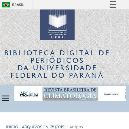
BRASIL
Simplifique!
Comunica BR
Participe
Acesso à informação
Legislação
BIBLIOTECA DIGITAL
DE
Canais
PERIÓDICOS
DA UNIVERSIDADE
FEDERAL DO PARANÁ
INÍCIO
/
ARQUIVOS
/
V. 25 (2019)
/
Artigos