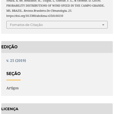
Souza, A. de, Bouzahir, H., Tizgui, I., Guezar, F. E., & Ozonur, D. (2019).
PROBABILITY DISTRIBUTIONS OF WIND SPEED IN THE CAMPO GRANDE,
MS, BRAZIL.
Revista Brasileira De Climatologia
,
25
.
https://doi.org/10.5380/abclima.v25i0.64110
Fomatos de Citação
EDIÇÃO
v. 25 (2019)
SEÇÃO
Artigos
LICENÇA