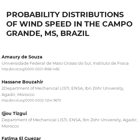
PROBABILITY DISTRIBUTIONS
OF WIND SPEED IN THE CAMPO
GRANDE, MS, BRAZIL
Amaury de Souza
Universidade Federal de Mato Grosso do Sul, Instituto de Fisica
http://orcid.org/0000-0001-8168-1482
Hassane Bouzahir
2Department of Mechanical LISTI, ENSA, Ibn Zohr University,
Agadir, Morocco
http://orcid.org/0000-0002-1254-967X
Ijjou Tizgui
Department of Mechanical LISTI, ENSA, Ibn Zohr University, Agadir,
Morocco
Fatima El Guezar