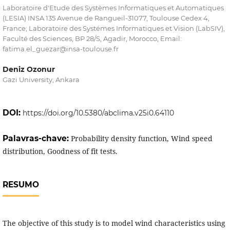
Laboratoire d'Etude des Systèmes Informatiques et Automatiques
(LESIA) INSA 135 Avenue de Rangueil-31077, Toulouse Cedex 4,
France; Laboratoire des Systémes Informatiques et Vision (LabSIV),
Faculté des Sciences, BP 28/S, Agadir, Morocco, Email:
fatima.el_guezar@insa-toulouse.fr
Deniz Ozonur
Gazi University, Ankara
DOI:
https://doi.org/10.5380/abclima.v25i0.64110
Palavras-chave:
Probability density function, Wind speed
distribution, Goodness of fit tests.
RESUMO
The objective of this study is to model wind characteristics using