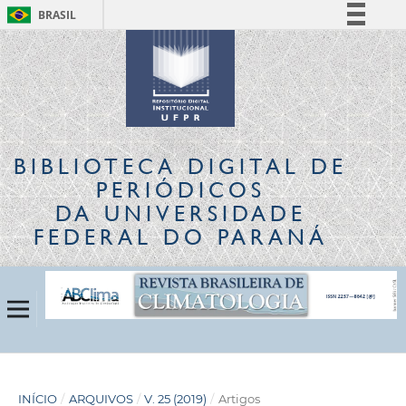
BRASIL
Simplifique!
Comunica BR
Participe
Acesso à informação
Legislação
BIBLIOTECA DIGITAL
DE
Canais
PERIÓDICOS
DA UNIVERSIDADE
FEDERAL DO PARANÁ
INÍCIO
/
ARQUIVOS
/
V. 25 (2019)
/
Artigos