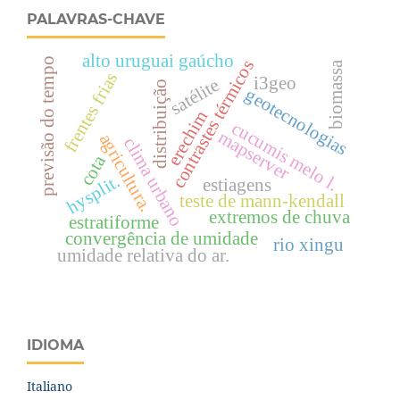
PALAVRAS-CHAVE
alto uruguai gaúcho
previsão do tempo
contrastes térmicos
biomassa
frentes frias
i3geo
satélite
distribuição
geotecnologias
erechim
cucumis melo l.
mapserver
agricultura.
clima urbano
cota
hysplit.
estiagens
teste de mann-kendall
extremos de chuva
estratiforme
convergência de umidade
rio xingu
umidade relativa do ar.
IDIOMA
Italiano