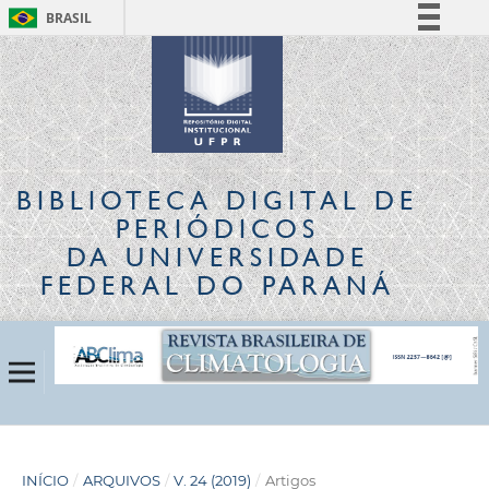
BRASIL
Simplifique!
Comunica BR
Participe
Acesso à informação
Legislação
BIBLIOTECA DIGITAL
DE
Canais
PERIÓDICOS
DA UNIVERSIDADE
FEDERAL DO PARANÁ
INÍCIO
/
ARQUIVOS
/
V. 24 (2019)
/
Artigos