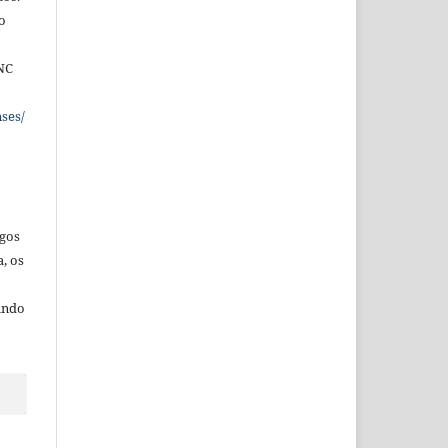
o
NC
ses/
igos
a,
os
undo