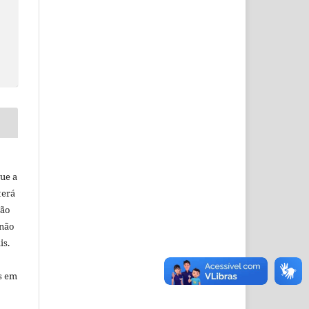
ue a
terá
ção
 não
is.
s em