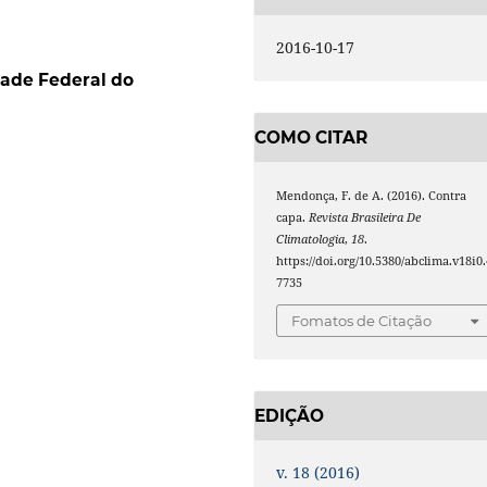
2016-10-17
dade Federal do
COMO CITAR
Mendonça, F. de A. (2016). Contra
capa.
Revista Brasileira De
Climatologia
,
18
.
https://doi.org/10.5380/abclima.v18i0.
7735
Fomatos de Citação
EDIÇÃO
v. 18 (2016)