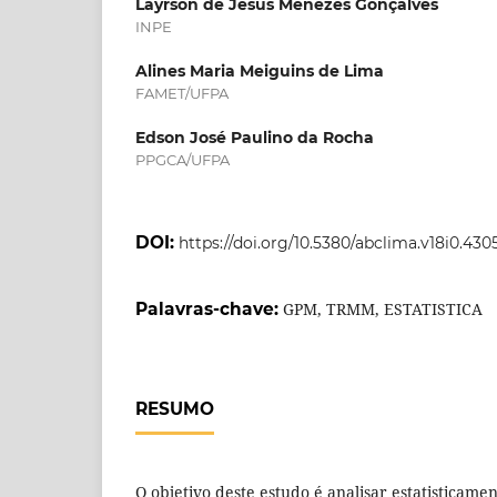
Layrson de Jesus Menezes Gonçalves
INPE
Alines Maria Meiguins de Lima
FAMET/UFPA
Edson José Paulino da Rocha
PPGCA/UFPA
DOI:
https://doi.org/10.5380/abclima.v18i0.430
Palavras-chave:
GPM, TRMM, ESTATISTICA
RESUMO
O objetivo deste estudo é analisar estatisticamen