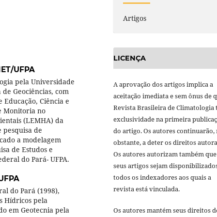
Artigos
LICENÇA
ET/UFPA
gia pela Universidade
A aprovação dos artigos implica a
a de Geociências, com
aceitação imediata e sem ônus de q
e Educação, Ciência e
Revista Brasileira de Climatologia 
e Monitoria no
exclusividade na primeira publica
ientais (LEMHA) da
e pesquisa de
do artigo. Os autores continuarão,
icado a modelagem
obstante, a deter os direitos autora
isa de Estudos e
Os autores autorizam também que
deral do Pará- UFPA.
seus artigos sejam disponibilizado
todos os indexadores aos quais a
UFPA
revista está vinculada.
al do Pará (1998),
 Hídricos pela
ado em Geotecnia pela
Os autores mantém seus direitos d