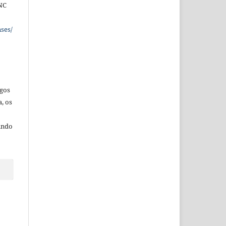
NC
ses/
igos
a,
os
undo