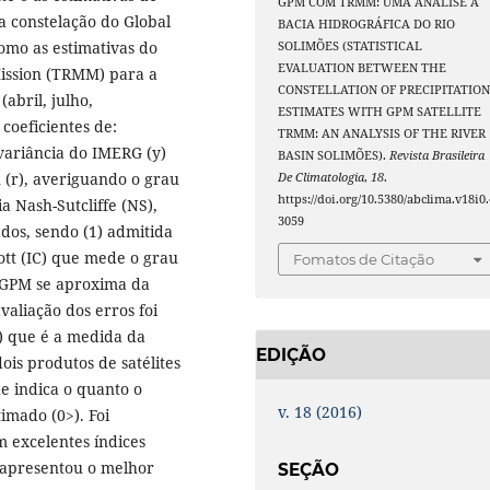
GPM COM TRMM: UMA ANÁLISE A
a constelação do Global
BACIA HIDROGRÁFICA DO RIO
mo as estimativas do
SOLIMÕES (STATISTICAL
EVALUATION BETWEEN THE
Mission (TRMM) para a
CONSTELLATION OF PRECIPITATIO
abril, julho,
ESTIMATES WITH GPM SATELLITE
 coeficientes de:
TRMM: AN ANALYSIS OF THE RIVER
variância do IMERG (y)
BASIN SOLIMÕES).
Revista Brasileira
 (r), averiguando o grau
De Climatologia
,
18
.
https://doi.org/10.5380/abclima.v18i0.
ia Nash-Sutcliffe (NS),
3059
dos, sendo (1) admitida
ott (IC) que mede o grau
Fomatos de Citação
 GPM se aproxima da
aliação dos erros foi
) que é a medida da
EDIÇÃO
is produtos de satélites
e indica o quanto o
v. 18 (2016)
imado (0>). Foi
 excelentes índices
e apresentou o melhor
SEÇÃO