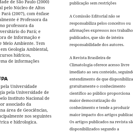
dade de São Paulo (2000)
publicação sem restrições
 pelo Núcleo de Altos
 Pará (2007), com ênfase
A Comissão Editorial não se
ualmente é Professora da
responsabiliza pelos conceitos ou
mo professora da
afirmações expressos nos trabalho
ersitário do Pará; e
ora de Informação e
publicados, que são de inteira
de Meio Ambiente. Tem
responsabilidade dos autores.
 em Geologia Ambiental,
ursos hídricos,
A Revista Brasileira de
tema de informações
Climatologia oferece acesso livre
imediato ao seu conteúdo, seguind
FPA
entendimento de que disponibiliza
 pela Universidade
gratuitamente o conhecimento
gia pela Universidade de
científico ao público proporciona
elo Instituto Nacional de
maior democratização do
sor associado da
conhecimento e tende a produzir
na área de Geociências,
maior impacto dos artigos publica
cipalmente nos seguintes
ica e hidrologica.
Os artigos publicados na revista sã
disponibilizados segundo a