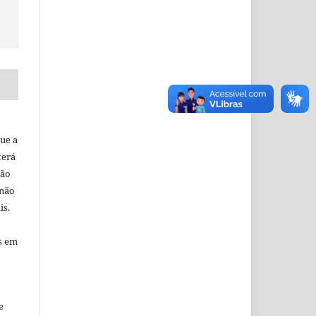
ue a
terá
ção
 não
is.
s em
e