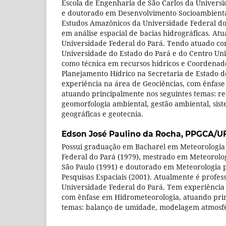
Escola de Engenharia de São Carlos da Universi
e doutorado em Desenvolvimento Socioambiental
Estudos Amazônicos da Universidade Federal do
em análise espacial de bacias hidrográficas. At
Universidade Federal do Pará. Tendo atuado co
Universidade do Estado do Pará e do Centro Univ
como técnica em recursos hídricos e Coordenad
Planejamento Hídrico na Secretaria de Estado 
experiência na área de Geociências, com ênfase
atuando principalmente nos seguintes temas: rec
geomorfologia ambiental, gestão ambiental, sis
geográficas e geotecnia.
Edson José Paulino da Rocha,
PPGCA/U
Possui graduação em Bacharel em Meteorologia
Federal do Pará (1979), mestrado em Meteorolo
São Paulo (1991) e doutorado em Meteorologia p
Pesquisas Espaciais (2001). Atualmente é profes
Universidade Federal do Pará. Tem experiência 
com ênfase em Hidrometeorologia, atuando prin
temas: balanço de umidade, modelagem atmosfér