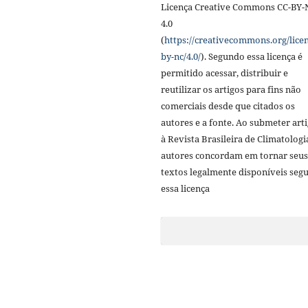
Licença Creative Commons CC-BY-
4.0
(
https://creativecommons.org/licen
by-nc/4.0/
). Segundo essa licença é
permitido acessar, distribuir e
reutilizar os artigos para fins não
comerciais desde que citados os
autores e a fonte. Ao submeter art
à Revista Brasileira de Climatologi
autores concordam em tornar seus
textos legalmente disponíveis seg
essa licença