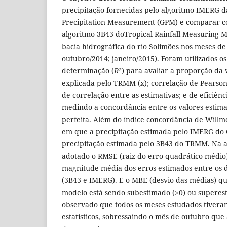
precipitação fornecidas pelo algoritmo IMERG d
Precipitation Measurement (GPM) e comparar co
algoritmo 3B43 doTropical Rainfall Measuring 
bacia hidrográfica do rio Solimões nos meses de (
outubro/2014; janeiro/2015). Foram utilizados os
determinação (
R²
) para avaliar a proporção da 
explicada pelo TRMM (x); correlação de Pearson
de correlação entre as estimativas; e de eficiênc
medindo a concordância entre os valores estima
perfeita. Além do índice concordância de Willm
em que a precipitação estimada pelo IMERG do
precipitação estimada pelo 3B43 do TRMM. Na av
adotado o RMSE (raiz do erro quadrático médio
magnitude média dos erros estimados entre os do
(3B43 e IMERG). E o MBE (desvio das médias) qu
modelo está sendo subestimado (>0) ou superest
observado que todos os meses estudados tiveram
estatísticos, sobressaindo o mês de outubro qu