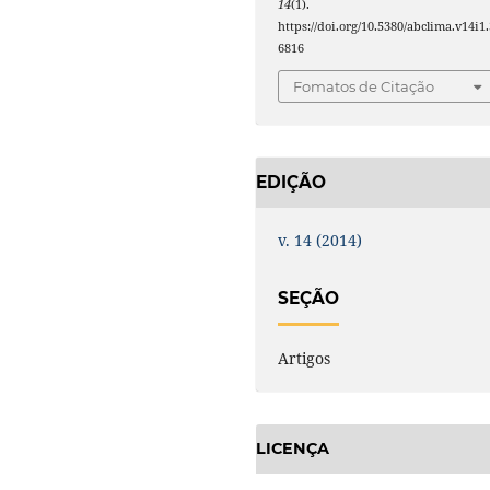
14
(1).
https://doi.org/10.5380/abclima.v14i1.
6816
Fomatos de Citação
EDIÇÃO
v. 14 (2014)
SEÇÃO
Artigos
LICENÇA