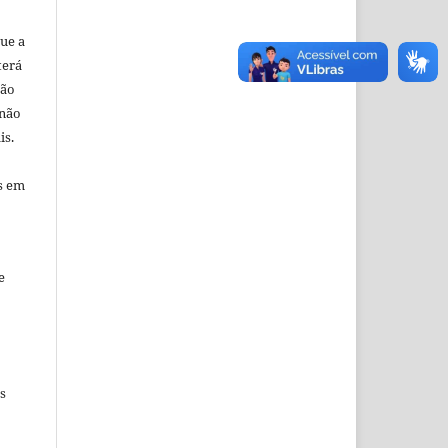
ue a
terá
ção
 não
is.
s em
e
s