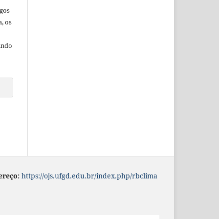
igos
a,
os
undo
ereço:
https://ojs.ufgd.edu.br/index.php/rbclima