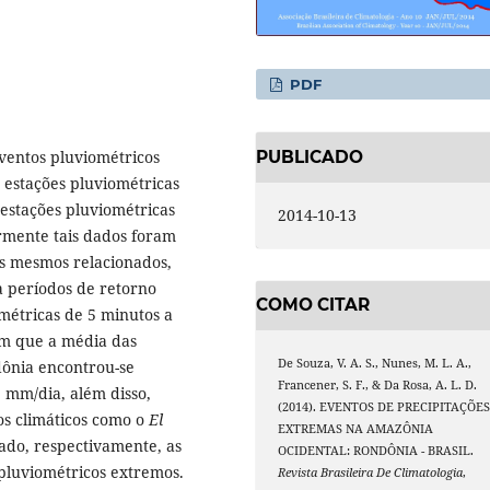
PDF
eventos pluviométricos
PUBLICADO
 estações pluviométricas
 estações pluviométricas
2014-10-13
ormente tais dados foram
os mesmos relacionados,
a períodos de retorno
COMO CITAR
étricas de 5 minutos a
ram que a média das
De Souza, V. A. S., Nunes, M. L. A.,
ônia encontrou-se
Francener, S. F., & Da Rosa, A. L. D.
 mm/dia, além disso,
(2014). EVENTOS DE PRECIPITAÇÕE
os climáticos como o
El
EXTREMAS NA AMAZÔNIA
ado, respectivamente, as
OCIDENTAL: RONDÔNIA - BRASIL.
pluviométricos extremos.
Revista Brasileira De Climatologia
,