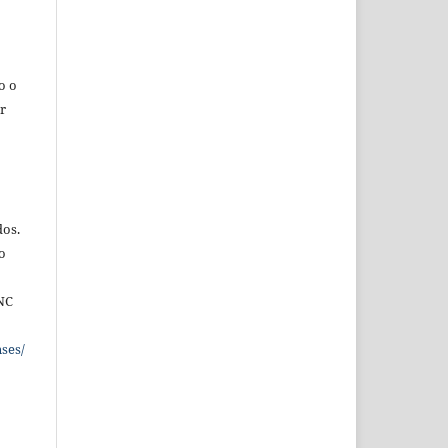
o o
r
dos.
o
NC
ses/