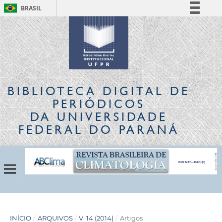
BRASIL
Simplifique!
Comunica BR
Participe
Acesso à informação
Legislação
BIBLIOTECA DIGITAL
DE
Canais
PERIÓDICOS
DA UNIVERSIDADE
FEDERAL DO PARANÁ
INÍCIO
/
ARQUIVOS
/
V. 14 (2014)
/
Artigos