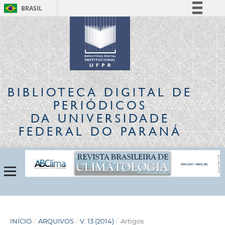
BRASIL
Simplifique!
Comunica BR
Participe
Acesso à informação
Legislação
BIBLIOTECA DIGITAL
DE
Canais
PERIÓDICOS
DA UNIVERSIDADE
FEDERAL DO PARANÁ
INÍCIO
/
ARQUIVOS
/
V. 13 (2014)
/
Artigos