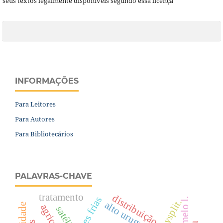
seus textos legalmente disponíveis segundo essa licença
INFORMAÇÕES
Para Leitores
Para Autores
Para Bibliotecários
PALAVRAS-CHAVE
tratamento
distribuição
frentes frias
hysplit.
satélite