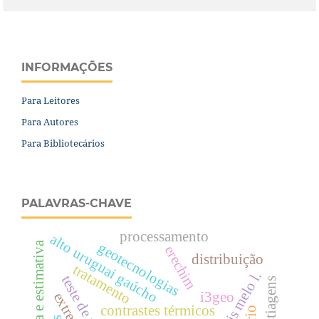
INFORMAÇÕES
Para Leitores
Para Autores
Para Bibliotecários
PALAVRAS-CHAVE
processamento
alto uruguai gaúcho
medida e estimativa
geotecnologias
erechim
distribuição
tratamento
cucumis melo l.
estiagens
i3geo
contrastes térmicos