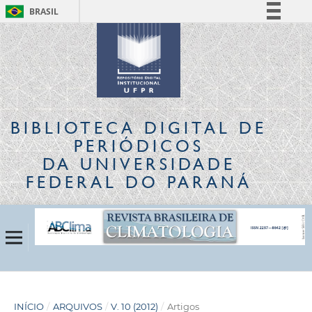
BRASIL
Simplifique!
Comunica BR
Participe
Acesso à informação
Legislação
BIBLIOTECA DIGITAL
DE
Canais
PERIÓDICOS
DA UNIVERSIDADE
FEDERAL DO PARANÁ
INÍCIO
/
ARQUIVOS
/
V. 10 (2012)
/
Artigos