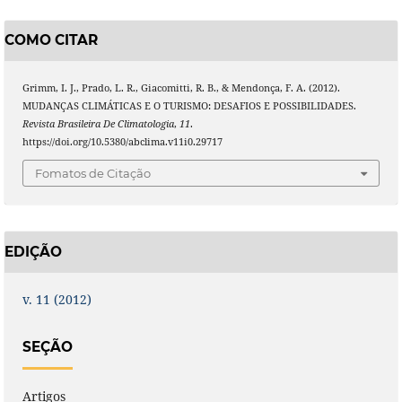
COMO CITAR
Grimm, I. J., Prado, L. R., Giacomitti, R. B., & Mendonça, F. A. (2012).
MUDANÇAS CLIMÁTICAS E O TURISMO: DESAFIOS E POSSIBILIDADES.
Revista Brasileira De Climatologia
,
11
.
https://doi.org/10.5380/abclima.v11i0.29717
Fomatos de Citação
EDIÇÃO
v. 11 (2012)
SEÇÃO
Artigos