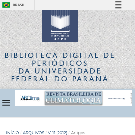
BRASIL
Simplifique!
Comunica BR
Participe
Acesso à informação
Legislação
BIBLIOTECA DIGITAL
DE
Canais
PERIÓDICOS
DA UNIVERSIDADE
FEDERAL DO PARANÁ
INÍCIO
/
ARQUIVOS
/
V. 11 (2012)
/
Artigos