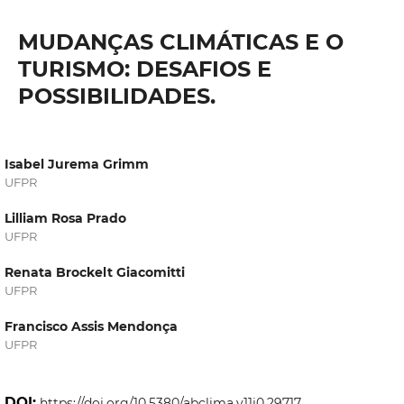
MUDANÇAS CLIMÁTICAS E O
TURISMO: DESAFIOS E
POSSIBILIDADES.
Isabel Jurema Grimm
UFPR
Lilliam Rosa Prado
UFPR
Renata Brockelt Giacomitti
UFPR
Francisco Assis Mendonça
UFPR
DOI:
https://doi.org/10.5380/abclima.v11i0.29717