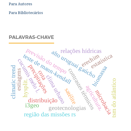
Para Autores
Para Bibliotecários
PALAVRAS-CHAVE
previsão do tempo
relações hídricas
alto uruguai gaúcho
estatística
erechim
teste de mann-kendall
cucumis melo l.
precipitações
biomassa
climatic trend
contrastes térmicos
estiagens
cota
clima urbano
tsm do atlântico
hysplit.
agricultura.
satélite
microbacia
distribuição
i3geo
geotecnologias
região das missões rs