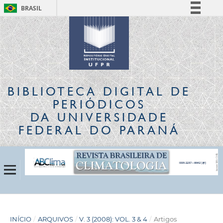
BRASIL
Simplifique!
Comunica BR
Participe
Acesso à informação
Legislação
BIBLIOTECA DIGITAL
DE
Canais
PERIÓDICOS
DA UNIVERSIDADE
FEDERAL DO PARANÁ
INÍCIO
/
ARQUIVOS
/
V. 3 (2008): VOL. 3 & 4
/
Artigos