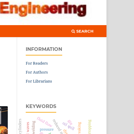
SEARCH
INFORMATION
For Readers
E
For Authors
For Librarians
KEYWORDS
fluid flow
reduced mechanism
gitt
pair of cylinders
oil spill
tig welding
roll waves
pressure
sph