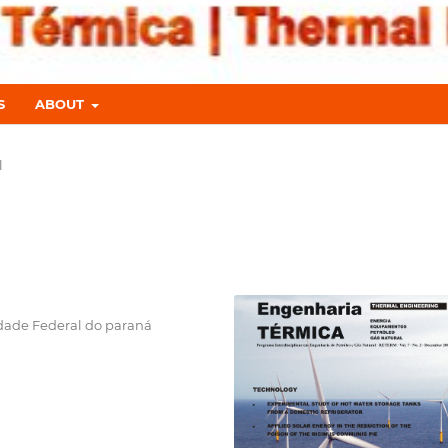
S
ABOUT
l
ade Federal do paraná