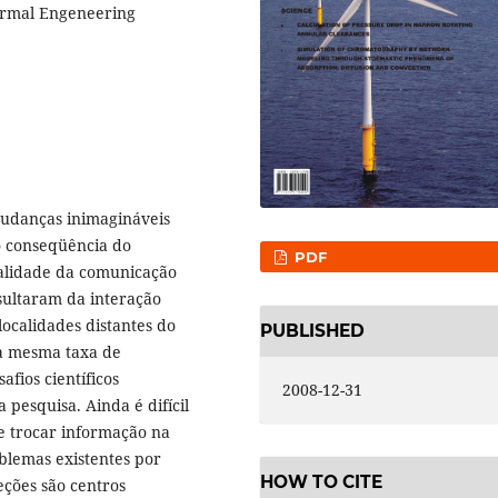
ermal Engeneering
mudanças inimagináveis
 conseqüência do
PDF
alidade da comunicação
esultaram da interação
ocalidades distantes do
PUBLISHED
 a mesma taxa de
fios científicos
2008-12-31
 pesquisa. Ainda é difícil
 e trocar informação na
blemas existentes por
HOW TO CITE
eções são centros