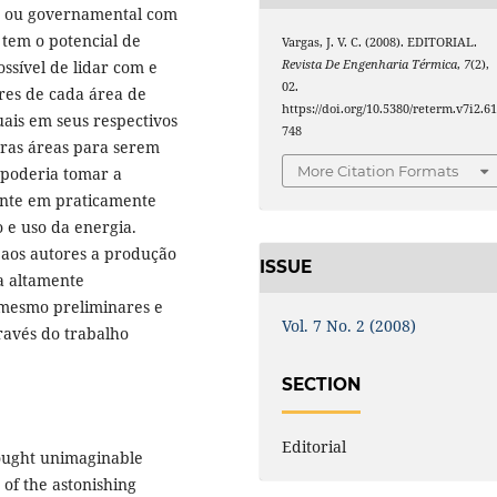
ada ou governamental com
tem o potencial de
Vargas, J. V. C. (2008). EDITORIAL.
ssível de lidar com e
Revista De Engenharia Térmica
,
7
(2),
02.
res de cada área de
https://doi.org/10.5380/reterm.v7i2.6
ais em seus respectivos
748
ras áreas para serem
More Citation Formats
 poderia tomar a
sente em praticamente
o e uso da energia.
aos autores a produção
ISSUE
a altamente
 mesmo preliminares e
Vol. 7 No. 2 (2008)
ravés do trabalho
SECTION
Editorial
rought unimaginable
 of the astonishing