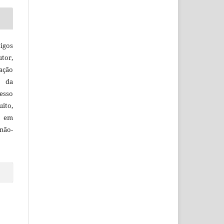
igos
utor,
ação
e da
esso
uito,
, em
não-