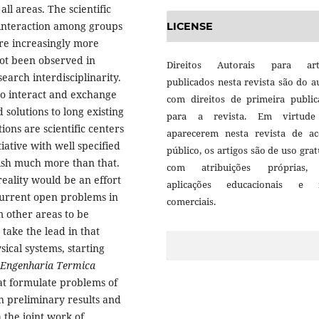
ll areas. The scientific
 interaction among groups
LICENSE
are increasingly more
ot been observed in
Direitos Autorais para art
search interdisciplinarity.
publicados nesta revista são do a
as to interact and exchange
com direitos de primeira public
 solutions to long existing
para a revista. Em virtud
ions are scientific centers
aparecerem nesta revista de ac
iative with well specified
público, os artigos são de uso grat
lish much more than that.
com atribuições próprias
eality would be an effort
aplicações educacionais e 
current open problems in
comerciais.
m other areas to be
 take the lead in that
ysical systems, starting
Engenharia Termica
hat formulate problems of
en preliminary results and
 the joint work of