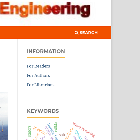
SEARCH
INFORMATION
For Readers
For Authors
For Librarians
KEYWORDS
wave breaking
r404a
lorentz force
pressure
macro pumps
stators
sph
des