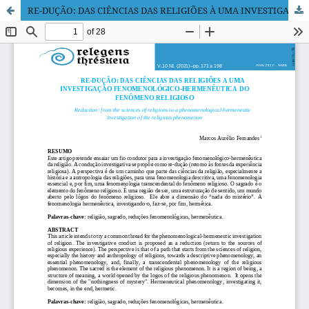
RE-DUÇÃO: DAS CIÊNCIAS DAS RELIGIÕES À UMA INVESTIGAÇÃO FENOMENOLÓGICO-HERMENÊUTICA DO FENÔMENO RELIGIOSO