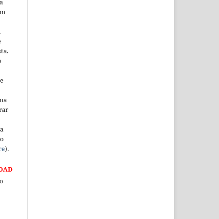
a
em
m
e
ta.
o
ne
ina
rar
 a
do
re
).
OAD
 o