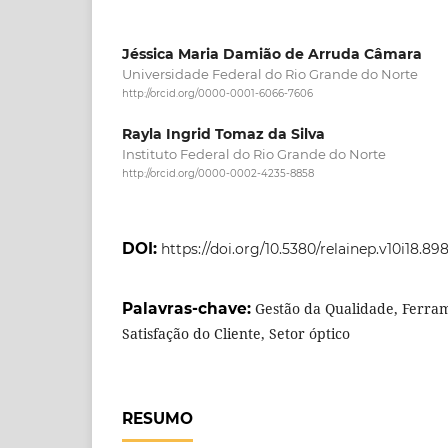
Jéssica Maria Damião de Arruda Câmara
Universidade Federal do Rio Grande do Norte
http://orcid.org/0000-0001-6066-7606
Rayla Ingrid Tomaz da Silva
Instituto Federal do Rio Grande do Norte
http://orcid.org/0000-0002-4235-8858
DOI:
https://doi.org/10.5380/relainep.v10i18.89
Palavras-chave:
Gestão da Qualidade, Ferra
Satisfação do Cliente, Setor óptico
RESUMO