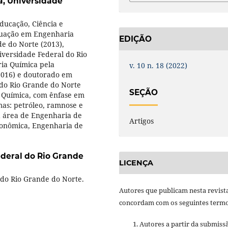
a,
Universidade
ducação, Ciência e
aduação em Engenharia
EDIÇÃO
e do Norte (2013),
versidade Federal do Rio
ia Química pela
v. 10 n. 18 (2022)
2016) e doutorado em
do Rio Grande do Norte
SEÇÃO
 Química, com ênfase em
as: petróleo, ramnose e
 área de Engenharia de
Artigos
conômica, Engenharia de
ederal do Rio Grande
LICENÇA
l do Rio Grande do Norte.
Autores que publicam nesta revist
concordam com os seguintes termo
Autores a partir da submiss