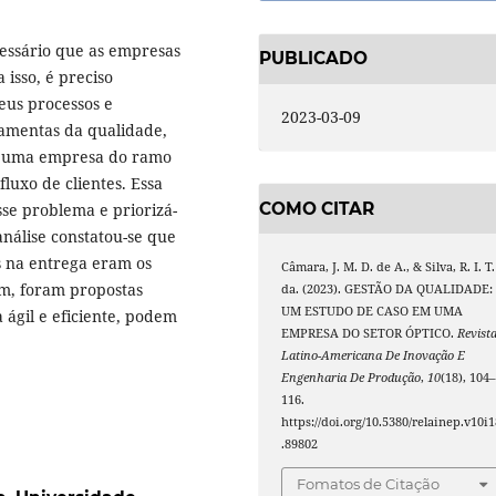
cessário que as empresas
PUBLICADO
 isso, é preciso
eus processos e
2023-03-09
rramentas da qualidade,
m uma empresa do ramo
luxo de clientes. Essa
COMO CITAR
sse problema e priorizá-
análise constatou-se que
s na entrega eram os
Câmara, J. M. D. de A., & Silva, R. I. T.
im, foram propostas
da. (2023). GESTÃO DA QUALIDADE:
UM ESTUDO DE CASO EM UMA
 ágil e eficiente, podem
EMPRESA DO SETOR ÓPTICO.
Revist
Latino-Americana De Inovação E
Engenharia De Produção
,
10
(18), 104
116.
https://doi.org/10.5380/relainep.v10i1
.89802
Fomatos de Citação