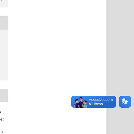
a
s:
ão