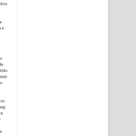
itos
e
a e
so
de
tido
imir
ão
tos
nep.
ra
s
a