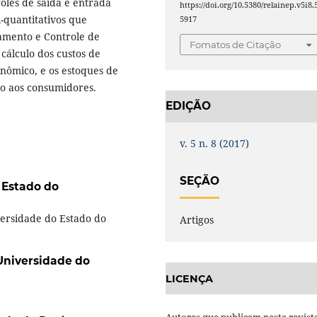
roles de saída e entrada
https://doi.org/10.5380/relainep.v5i8.
i-quantitativos que
5917
jamento e Controle de
Fomatos de Citação
cálculo dos custos de
conômico, e os estoques de
ço aos consumidores.
EDIÇÃO
v. 5 n. 8 (2017)
SEÇÃO
 Estado do
ersidade do Estado do
Artigos
Universidade do
LICENÇA
Autores que publicam nesta revist