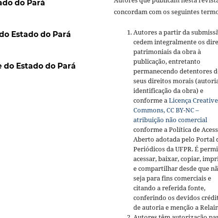
ado do Pará
concordam com os seguintes termo
Autores a partir da submiss
do Estado do Pará
cedem integralmente os dire
patrimoniais da obra à
publicação, entretanto
 do Estado do Pará
permanecendo detentores d
seus direitos morais (autori
identificação da obra) e
conforme a
Licença Creative
Commons, CC BY-NC –
atribuição não comercial
conforme a Política de Aces
Aberto adotada pelo Portal 
Periódicos da UFPR. É permi
acessar, baixar, copiar, impr
e compartilhar desde que n
seja para fins comerciais e
citando a referida fonte,
conferindo os devidos crédi
de autoria e menção a Relai
Autores têm autorização pa