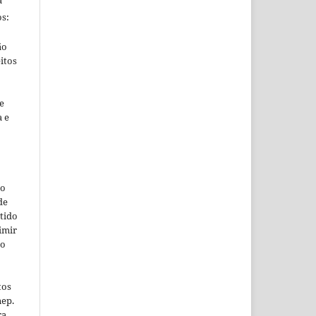
s:
ão
itos
e
a e
so
de
tido
imir
ão
tos
nep.
ra