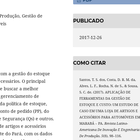
PDF
 Produção, Gestão de
PUBLICADO
eis
2017-12-26
COMO CITAR
com a gestão do estoque
Santos, T. S. dos, Costa, D. R. M. da,
cessários. O principal
Alves, L. F., Rocha, N. de S., & Sousa,
e buscar a melhor
S. C. de. (2017). APLICAÇÃO DE
o gerenciamento de
FERRAMENTAS DA GESTÃO DE
da política de estoque,
ESTOQUE E CUSTO: UM ESTUDO DE
onto de pedido (PP), do
CASO EM UMA LOJA DE ARTIGOS E
ACESSÓRIOS PARA AUTOMÓVEIS E
 Segurança (Qs) e outros.
MARABÁ – PA.
Revista Latino-
e artigos e acessórios
Americana De Inovação E Engenharia
te do Pará, com os dados
De Produção
,
5
(8), 98–116.