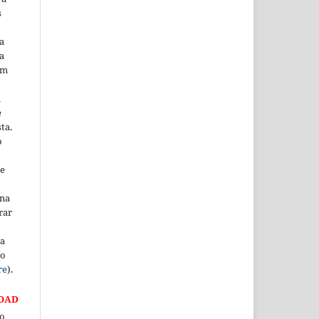
s
a
a
em
m
e
ta.
o
ne
ina
rar
 a
do
re
).
OAD
 o