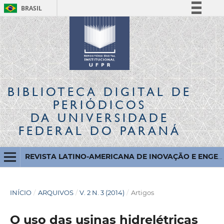
BRASIL
Simplifique!
Comunica BR
Participe
Acesso à informação
Legislação
BIBLIOTECA DIGITAL
DE
Canais
PERIÓDICOS
DA UNIVERSIDADE
FEDERAL DO PARANÁ
REVISTA LATINO-AMERICANA DE INOVAÇÃO E ENGENHARIA DE PRODUÇÃO
INÍCIO
/
ARQUIVOS
/
V. 2 N. 3 (2014)
/
Artigos
O uso das usinas hidrelétricas