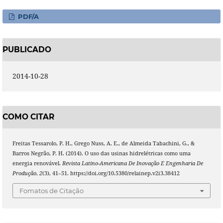
PDF/A
PUBLICADO
2014-10-28
COMO CITAR
Freitas Tessarolo, P. H., Grego Nuss, A. E., de Almeida Tabachini, G., &
Barros Negrão, P. H. (2014). O uso das usinas hidrelétricas como uma
energia renovável.
Revista Latino-Americana De Inovação E Engenharia De
Produção
,
2
(3), 41–51. https://doi.org/10.5380/relainep.v2i3.38412
Fomatos de Citação