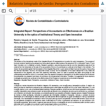
Relatório Integrado de Gestão: Perspectivas dos Contadores sobre a Efetividade em uma Universidade Pública Brasileira à luz da Teoria Institucional e da Inovação Aberta