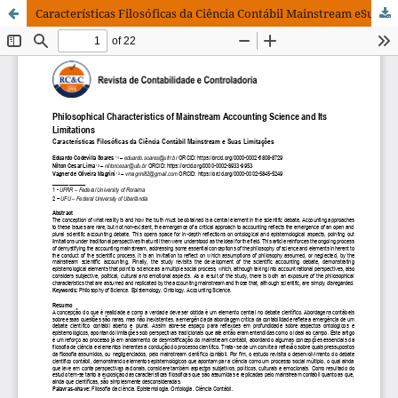
Características Filosóficas da Ciência Contábil Mainstream eSuas Limitações