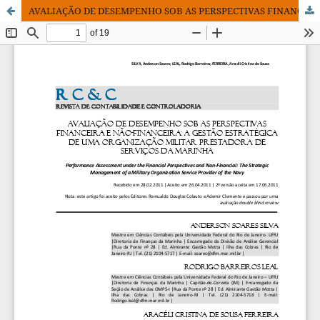
AVALIAÇÃO DE DESEMPENHO SOB AS PERSPECTIVAS FINANCEIRA E NÃO-FINANCEIRA: A GESTÃO ESTRATÉGICA DE UMA ORGANIZAÇÃO MILITAR PRESTADORA DE SERVIÇOS DA MARINHA