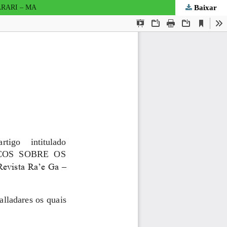
Baixar
RARI – MA