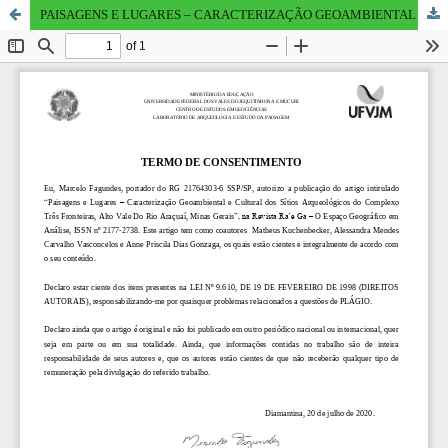
PAISAGENS E LUGARES – CARACTERIZAÇÃO GEOAMBIENTAL E CULTURAL DOS SÍTIOS ARQUEOLÓGICOS DO COMPLEXO TRÊS FRONTEIRAS, ALTO VALE DO RIO ARAÇUAÍ, MINAS GERAIS.