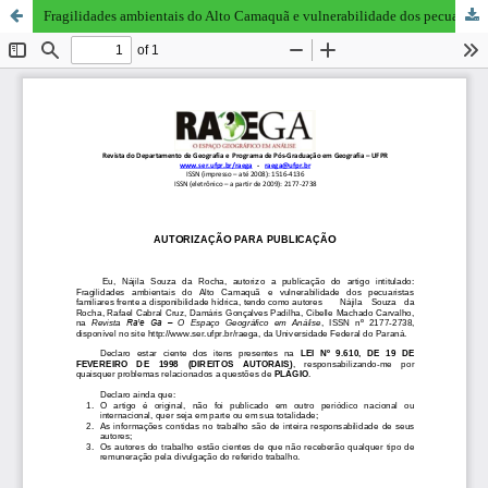
Fragilidades ambientais do Alto Camaquã e vulnerabilidade dos pecuaristas familiares frente a disponibilidade hídrica