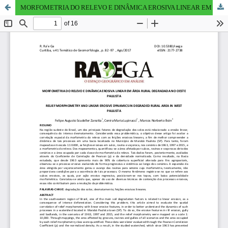
MORFOMETRIA DO RELEVO E DINÂMICA EROSIVA LINEAR EM ÁREA RURAL DEGRADADA NO OESTE PAULISTA