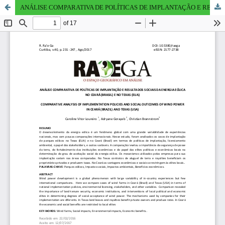
ANÁLISE COMPARATIVA DE POLÍTICAS DE IMPLANTAÇÃO E RESULTADOS SOCIAIS DA ENERGIA EÓLICA NO BRASIL E NOS ESTADOS UNIDOS