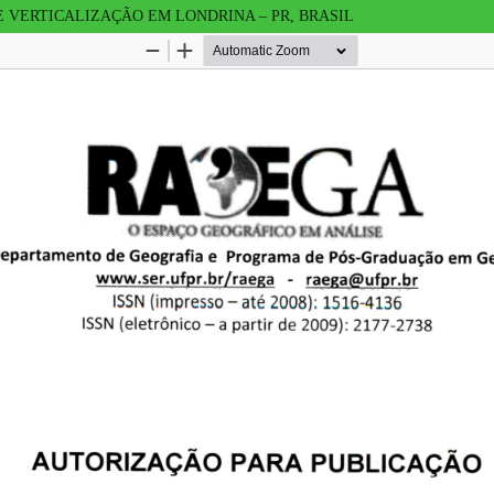
 VERTICALIZAÇÃO EM LONDRINA – PR, BRASIL