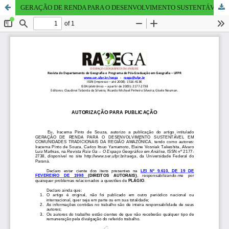
GERAÇÃO DE RENDA PARA O DESENVOLVIMENTO SUSTENTÁVEL EM COMUNIDADES TRADICIONAIS DA REGIÃO AMAZÔNICA