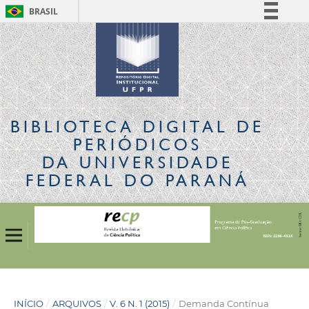
BRASIL
Simplifique!
Comunica BR
Participe
Acesso à informação
Legislação
BIBLIOTECA DIGITAL
DE
Canais
PERIÓDICOS
DA UNIVERSIDADE
FEDERAL DO PARANÁ
INÍCIO
/
ARQUIVOS
/
V. 6 N. 1 (2015)
/
Demanda Contínua