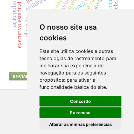
competição eleitoral
curitiba
website.
sociologia política
ação política
terceira via
análise interpretativa
ceará
executivo estadual
candidatos
apc
rádio
reeleição
pt
televisão.
polarização
O nosso site usa
hgpe
psdb
Ágora rio
cookies
liderança
eleições 2010
Este site utiliza cookies e outras
tecnologias de rastreamento para
melhorar sua experiência de
navegação para os seguintes
ENVIAR SUBMISSÃO
propósitos:
para ativar a
funcionalidade básica do site
.
Concordo
Eu recuso
Alterar as minhas preferências