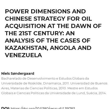
POWER DIMENSIONS AND
CHINESE STRATEGY FOR OIL
ACQUISITION AT THE DAWN OF
THE 21ST CENTURY: AN
ANALYSIS OF THE CASES OF
KAZAKHSTAN, ANGOLA AND
VENEZUELA
Niels Søndergaard
Bacharelado de Desenvolvimento e Estudos Globais da
Universidade de Roskilde, Dinamarca, 2011. Universidad de Buenos
Aires, Materias de Ciencias Políticas, 2010. Mestre em Estudos
Globais e Ciencias Políticas da Universidade de Lund, Suécia, 2014.
DOI:
https://doi.org/10.5380/recp.v6i1.39783