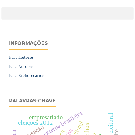
INFORMAÇÕES
Para Leitores
Para Autores
Para Bibliotecários
PALAVRAS-CHAVE
política externa brasileira
sistema eleitoral
empresariado
eleições 2012
ethos
geração