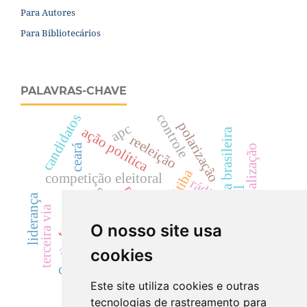
Para Autores
Para Bibliotecários
PALAVRAS-CHAVE
candidatos
controle
polarização
apc
ação política
política externa brasileira
reeleição
ceará
institucionalização
curitiba
competição eleitoral
rádio
ethos
pt
televisão.
sistema eleitoral
análise interpretativa
liderança
hgpe
psdb
terceira via
eleições 2012
website.
O nosso site usa
Ágora rio
cookies
eleições 2010
corrupção
Este site utiliza cookies e outras
tecnologias de rastreamento para