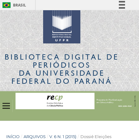
BRASIL
Simplifique!
Comunica BR
Participe
Acesso à informação
Legislação
BIBLIOTECA DIGITAL
DE
Canais
PERIÓDICOS
DA UNIVERSIDADE
FEDERAL DO PARANÁ
INÍCIO
/
ARQUIVOS
/
V. 6 N. 1 (2015)
/
Dossiê Eleições