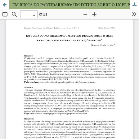
EM BUSCA DO PARTIDARISMO: UM ESTUDO SOBRE O HGPE PARA DEPUTADO FEDERAL NAS ELEIÇÕES DE 2010