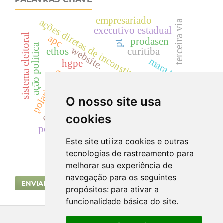
empresariado
ações diretas de inconstitucionalidade
terceira via
executivo estadual
sistema eleitoral
apc
prodasen
pt
ação política
website.
ethos
curitiba
mara telles
hgpe
polarização
reeleição
competição eleitoral
geração
ceará
rádio
O nosso site usa
psdb
candidatos
análise interpretativa
cookies
política externa brasileira
televisão.
Este site utiliza cookies e outras
tecnologias de rastreamento para
melhorar sua experiência de
navegação para os seguintes
ENVIAR SUBMISSÃO
propósitos:
para ativar a
funcionalidade básica do site
.