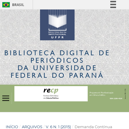
BRASIL
Simplifique!
Comunica BR
Participe
Acesso à informação
Legislação
BIBLIOTECA DIGITAL
DE
Canais
PERIÓDICOS
DA UNIVERSIDADE
FEDERAL DO PARANÁ
INÍCIO
/
ARQUIVOS
/
V. 6 N. 1 (2015)
/
Demanda Contínua