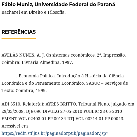
Fábio Muniz,
Universidade Federal do Paraná
Bacharel em Direito e Filosofia.
REFERÊNCIAS
AVELÃS NUNES, A. J. Os sistemas económicos. 2ª. Impressão.
Coimbra: Livraria Almedina, 1997.
________. Economia Política. Introdução à História da Ciência
Económica e do Pensamento Económico. SASUC – Serviços de
Texto: Coimbra, 1999.
ADI 3510, Relator(a): AYRES BRITTO, Tribunal Pleno, julgado em
29/05/2008, DJe-096 DIVULG 27-05-2010 PUBLIC 28-05-2010
EMENT VOL-02403-01 PP-00134 RTJ VOL-00214-01 PP-00043.
Acessível em
https://redir.stf.jus.br/paginadorpub/paginador.jsp?