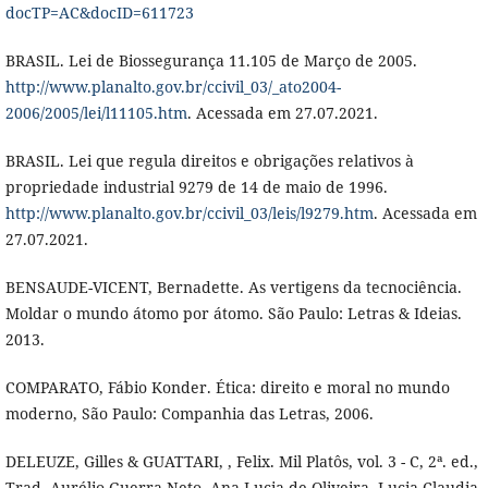
docTP=AC&docID=611723
BRASIL. Lei de Biossegurança 11.105 de Março de 2005.
http://www.planalto.gov.br/ccivil_03/_ato2004-
2006/2005/lei/l11105.htm
. Acessada em 27.07.2021.
BRASIL. Lei que regula direitos e obrigações relativos à
propriedade industrial 9279 de 14 de maio de 1996.
http://www.planalto.gov.br/ccivil_03/leis/l9279.htm
. Acessada em
27.07.2021.
BENSAUDE-VICENT, Bernadette. As vertigens da tecnociência.
Moldar o mundo átomo por átomo. São Paulo: Letras & Ideias.
2013.
COMPARATO, Fábio Konder. Ética: direito e moral no mundo
moderno, São Paulo: Companhia das Letras, 2006.
DELEUZE, Gilles & GUATTARI, , Felix. Mil Platôs, vol. 3 - C, 2ª. ed.,
Trad. Aurélio Guerra Neto, Ana Lucia de Oliveira, Lucia Claudia