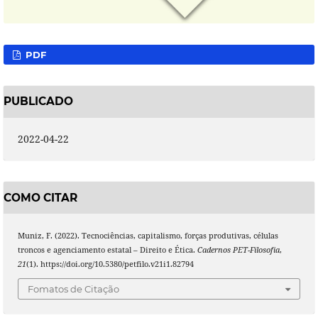
PDF
PUBLICADO
2022-04-22
COMO CITAR
Muniz, F. (2022). Tecnociências, capitalismo, forças produtivas, células
troncos e agenciamento estatal – Direito e Ética.
Cadernos PET-Filosofia
,
21
(1). https://doi.org/10.5380/petfilo.v21i1.82794
Fomatos de Citação