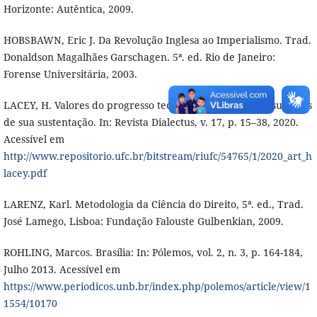
Horizonte: Autêntica, 2009.
HOBSBAWN, Eric J. Da Revolução Inglesa ao Imperialismo. Trad.
Donaldson Magalhães Garschagen. 5ª. ed. Rio de Janeiro:
Forense Universitária, 2003.
LACEY, H. Valores do progresso tecnocientífico e os pressupostos
de sua sustentação. In: Revista Dialectus, v. 17, p. 15–38, 2020.
Acessível em
http://www.repositorio.ufc.br/bitstream/riufc/54765/1/2020_art_h
lacey.pdf
LARENZ, Karl. Metodologia da Ciência do Direito, 5ª. ed., Trad.
José Lamego, Lisboa: Fundação Falouste Gulbenkian, 2009.
ROHLING, Marcos. Brasília: In: Pólemos, vol. 2, n. 3, p. 164-184,
Julho 2013. Acessível em
https://www.periodicos.unb.br/index.php/polemos/article/view/1
1554/10170