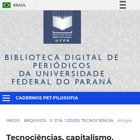
BRASIL
Simplifique!
Comunica BR
Participe
Acesso à informação
Legislação
BIBLIOTECA DIGITAL
DE
Canais
PERIÓDICOS
DA UNIVERSIDADE
FEDERAL DO PARANÁ
CADERNOS PET-FILOSOFIA
INÍCIO
/
ARQUIVOS
/
V. 21 N. 1 (2020): TECNOCIÊNCIA
/
Artigos
Tecnociências, capitalismo,