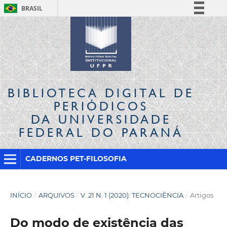
BRASIL
Simplifique!
Comunica BR
Participe
Acesso à informação
Legislação
BIBLIOTECA DIGITAL
DE
Canais
PERIÓDICOS
DA UNIVERSIDADE
FEDERAL DO PARANÁ
CADERNOS PET-FILOSOFIA
INÍCIO
/
ARQUIVOS
/
V. 21 N. 1 (2020): TECNOCIÊNCIA
/
Artigos
Do modo de existência das