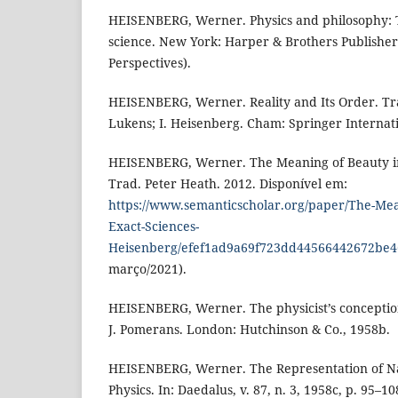
HEISENBERG, Werner. Physics and philosophy: 
science. New York: Harper & Brothers Publisher
Perspectives).
HEISENBERG, Werner. Reality and Its Order. Tr
Lukens; I. Heisenberg. Cham: Springer Internati
HEISENBERG, Werner. The Meaning of Beauty in
Trad. Peter Heath. 2012. Disponível em:
https://www.semanticscholar.org/paper/The-Mean
Exact-Sciences-
Heisenberg/efef1ad9a69f723dd44566442672be
março/2021).
HEISENBERG, Werner. The physicist’s conceptio
J. Pomerans. London: Hutchinson & Co., 1958b.
HEISENBERG, Werner. The Representation of N
Physics. In: Daedalus, v. 87, n. 3, 1958c, p. 95–10