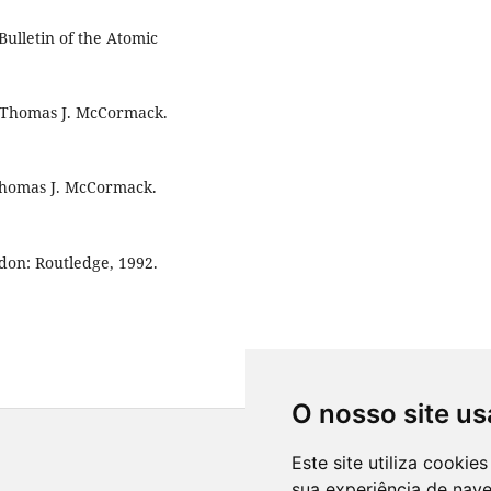
ulletin of the Atomic
. Thomas J. McCormack.
Thomas J. McCormack.
don: Routledge, 1992.
O nosso site us
Este site utiliza cooki
sua experiência de nav