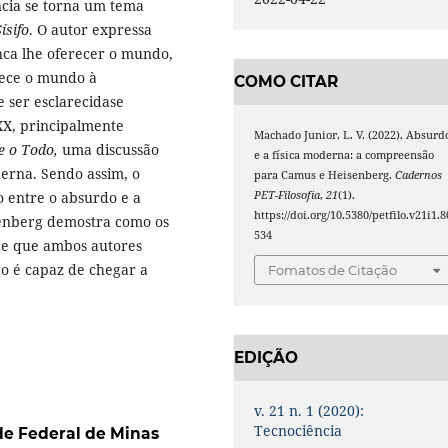
ncia se torna um tema
ísifo
. O autor expressa
nca lhe oferecer o mundo,
nece o mundo à
COMO CITAR
 ser esclarecidase
 XX, principalmente
Machado Junior, L. V. (2022). Absurd
e o Todo,
uma discussão
e a física moderna: a compreensão
erna. Sendo assim, o
para Camus e Heisenberg.
Cadernos
PET-Filosofia
,
21
(1).
o entre o absurdo e a
https://doi.org/10.5380/petfilo.v21i1.8
senberg demostra como os
534
ece que ambos autores
o é capaz de chegar a
Fomatos de Citação
EDIÇÃO
v. 21 n. 1 (2020):
Tecnociência
de Federal de Minas