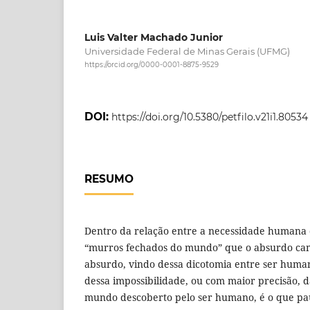
Luis Valter Machado Junior
Universidade Federal de Minas Gerais (UFMG)
https://orcid.org/0000-0001-8875-9529
DOI:
https://doi.org/10.5380/petfilo.v21i1.80534
RESUMO
Dentro da relação entre a necessidade humana
“murros fechados do mundo” que o absurdo cam
absurdo, vindo dessa dicotomia entre ser hum
dessa impossibilidade, ou com maior precisão, d
mundo descoberto pelo ser humano, é o que paut