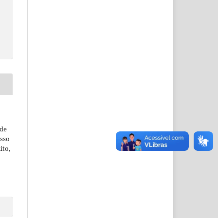
ude
esso
ito,