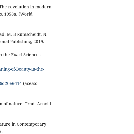
The revolution in modern
s, 1958a. (World
ad. M. B Rumscheidt, N.
onal Publishing, 2019.
 the Exact Sciences.
ing-of-Beauty-in-the-
46d20e6d14
(acesso:
n of nature. Trad. Arnold
ature in Contemporary
8.