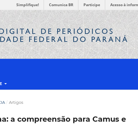
Simplifique!
Comunica BR
Participe
Acesso à infor
DIGITAL
DE PERIÓDICOS
IDADE FEDERAL DO PARANÁ
RE
CIA
/
Artigos
rna: a compreensão para Camus e